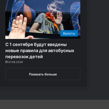
а
в
к
а
з
ц
Валюты
е
в
С 1 сентября будут введены
—
в
новые правила для автобусных
и
перевозок детей
д
07.08.2026
е
о
Показать больше
в
з
о
р
в
а
л