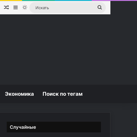
Случайная статья
Sidebar
Switch skin
Искать
Экономика
Поиск по тегам
Случайные