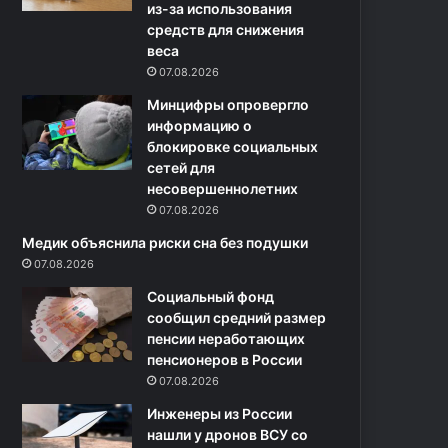
и
из-за использования
о
т
средств для снижения
м
с
веса
а
я
н
07.08.2026
с
д
Минцифры опровергло
л
а
информацию о
и
и
блокировке социальных
д
з
сетей для
е
С
несовершеннолетних
р
т
07.08.2026
а
а
м
в
Медик объяснила риски сна без подушки
и
р
07.08.2026
в
о
Социальный фонд
с
п
сообщил средний размер
е
о
пенсии неработающих
х
л
пенсионеров в России
ф
я
07.08.2026
р
у
а
н
Инженеры из России
к
и
нашли у дронов ВСУ со