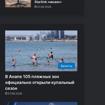
ц
з
Starlink «нюанс»
и
и
07.08.2026
й
л
Г
а
о
р
с
у
д
с
у
с
м
к
ы
и
х
,
в
о
Валюты
с
х
В Анапе 105 пляжных зон
в
официально открыли купальный
а
сезон
л
07.08.2026
я
я
к