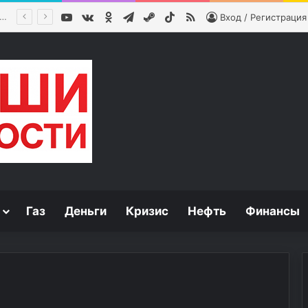
YouTube
vk.com
Одноклассники
Telegram
Steam
TikTok
RSS
ик объяснила риски сна без подушки
Вход / Регистрация
Газ
Деньги
Кризис
Нефть
Финансы