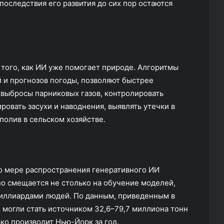
последствия его развития до сих пор остаются
т
р
а
того, как ИИ уже помогает природе. Алгоритмы
 и прогнозов погоды, позволяют быстрее
выбросы парниковых газов, контролировать
ровать засухи и наводнения, выявлять утечки в
полив в сельском хозяйстве.
По мере распространения генеративного ИИ
но смещается не столько на обучение моделей,
миллиардами людей. По данным, приведенным в
е могли стать источником 32,6–79,7 миллиона тонн
ко производит Нью-Йорк за год.