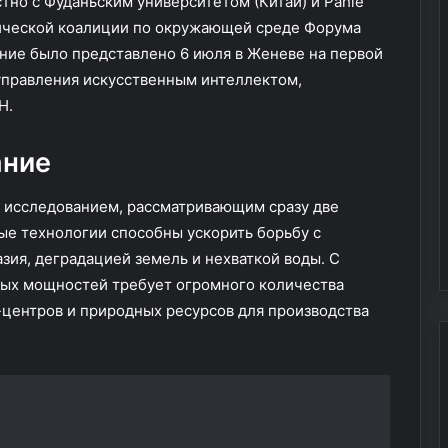
тно с Фуданьским университетом (Китай) и Pahlé
з
амической коалиции по окружающей среде Форума
а
ние было представлено 6 июля в Женеве на первой
м
е
управления искусственным интеллектом,
с
Н.
т
и
ание
т
е
л
 исследованием, рассматривающим сразу две
ь
ые технологии способны ускорить борьбу с
,
зия, деградацией земель и нехваткой воды. С
к
ных мощностей требует огромного количества
о
т
-центров и природных ресурсов для производства
о
р
ы
й
и
с