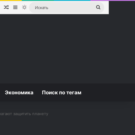
Случайная статья
Sidebar
Switch skin
Искать
Экономика
Поиск по тегам
лагают защитить планету