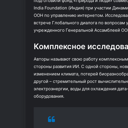
подготовили фонд «Природа и люди» совмес
л
д
India Foundation (Индия) при участии Дин
е
е
ООН по управлению интернетом. Исследова
е
р
9
ж
встрече Глобального диалога по вопросам 
0
и
учрежденного Генеральной Ассамблеей ОО
0
т
т
п
Комплексное исследов
ы
е
с
р
е
Авторы называют свою работу комплексным
р
м
стороны развития ИИ. С одной стороны, нов
о
е
изменением климата, потерей биоразнообра
с
н
другой – стремительный рост вычислитель
с
ы
и
:
электроэнергии, воды для охлаждения дата
я
с
оборудования.
н
о
в
е
т
ы