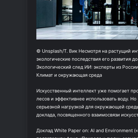
получили более 900 тыс.
консультанта 
л
т
россиян
университета
а
ь
т
п
у
р
н
о
а
ф
д
е
© Unsplash/T. Вик Несмотря на растущий ин
е
с
т
с
экологические последствия его развития до
е
и
Экологический след ИИ: эксперты из России
й
ю
Климат и окружающая среда
п
,
о
к
Искусственный интеллект уже помогает про
л
о
у
т
лесов и эффективнее использовать воду. Но
ч
о
серьезной нагрузкой для окружающей сред
и
р
доклада, посвященного взаимосвязи искусст
л
а
и
я
б
в
Доклад White Paper on: AI and Environment
о
ы