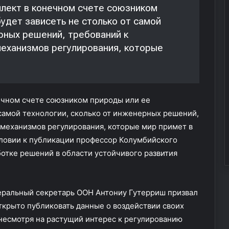
п
ллект в конечном счете союзником
о
удет зависеть не столько от самой
л
рных решений, требований к
н
я
механизмов регулирования, которые
л
о
б
я
ечном счете союзником природы или ее
з
а
 самой технологии, сколько от инженерных решений,
н
 механизмов регулирования, которые мир примет в
н
словии к публикации профессор Колумбийского
о
ботке решений в области устойчивого развития
с
т
и
м
еральный секретарь ООН Антониу Гутерриш призвал
и
крыто публиковать данные о воздействии своих
н
и
несмотря на растущий интерес к регулированию
с