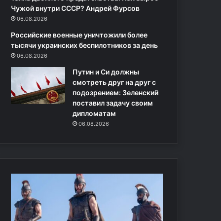
о
я
Чужой внутри СССР? Андрей Фурсов
н
п
06.08.2026
ф
о
Российские военные уничтожили более
л
с
тысячи украинских беспилотников за день
и
п
06.08.2026
к
а
т
с
Путин и Си должны
н
е
смотреть друг на друг с
а
н
подозрением: Зеленский
У
и
поставил задачу своим
к
ю
дипломатам
р
з
06.08.2026
а
а
и
с
н
т
е
р
,
я
ч
в
т
ш
о
е
б
г