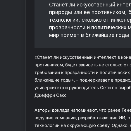
к
Станет ли искусственный инте
а
природы или ее противником, б
р
технологии, сколько от инжене
ь
е
прозрачности и политических 
р
мир примет в ближайшие годы
н
о
г
«Станет ли искусственный интеллект в кон
о
к
противником, будет зависеть не столько от
о
требований к прозрачности и политических
н
ближайшие годы», – подчеркивает в преди
с
университета и руководитель Сети по выра
у
л
Джеффри Сакс.
ь
т
Авторы доклада напоминают, что ранее Ген
а
ведущие компании, разрабатывающие ИИ, от
н
т
технологий на окружающую среду. Однако, 
а