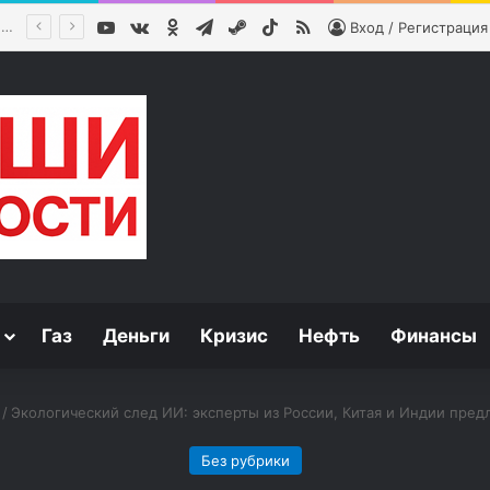
YouTube
vk.com
Одноклассники
Telegram
Steam
TikTok
RSS
Тайна двойного предательства. Как вырос Чужой внутри СССР? Андрей Фурсов
Вход / Регистрация
Газ
Деньги
Кризис
Нефть
Финансы
/
Экологический след ИИ: эксперты из России, Китая и Индии пред
Без рубрики