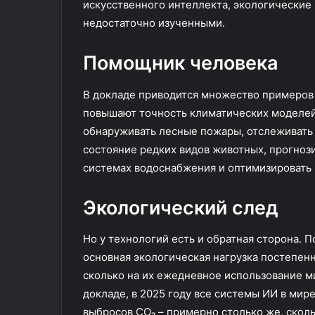
искусственного интеллекта, экологические 
К
недостаточно изученными.
о
л
Помощник человека
у
м
б
В докладе приводится множество примеров 
и
повышают точность климатических моделей
й
обнаруживать лесные пожары, отслеживать 
с
к
состояние редких видов животных, прогнози
о
системах водоснабжения и оптимизировать 
г
о
Экологический след
у
н
и
Но у технологий есть и обратная сторона. 
в
основная экологическая нагрузка постепен
е
сколько на их ежедневное использование 
р
докладе, в 2025 году все системы ИИ в мир
с
и
выбросов CO₂ – примерно столько же, сколь