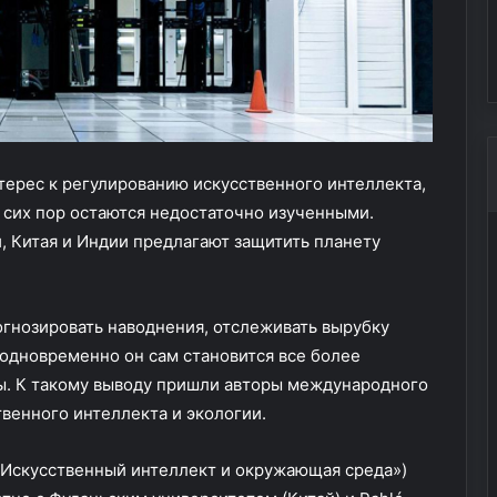
Колумбийского
исполнял обязанности
и
министра
р
с
к
о
м
М
терес к регулированию искусственного интеллекта,
и
н
 сих пор остаются недостаточно изученными.
з
, Китая и Индии предлагают защитить планету
д
р
а
гнозировать наводнения, отслеживать вырубку
в
е
 одновременно он сам становится все более
у
ы. К такому выводу пришли авторы международного
в
венного интеллекта и экологии.
о
л
е
 («Искусственный интеллект и окружающая среда»)
н