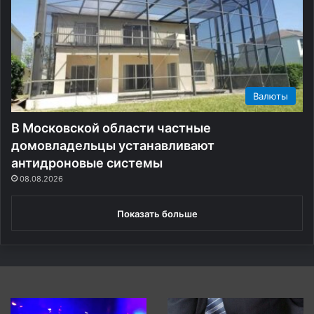
м
у
м
и
л
л
Валюты
и
а
В Московской области частные
р
д
домовладельцы устанавливают
у
антидроновые системы
»
08.08.2026
Показать больше
На
«Пора