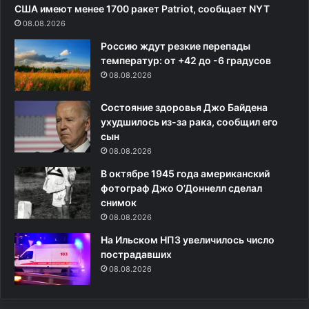
м
а
США имеют менее 1700 ракет Patriot, сообщает NYT
о
п
08.08.2026
г
а
Россию ждут резкие перепады
у
д
температур: от +42 до -6 градусов
т
а
б
08.08.2026
р
е
а
с
з
Состояние здоровья Джо Байдена
к
р
ухудшилось из-за рака, сообщил его
о
у
сын
н
ш
08.08.2026
е
а
В октябре 1945 года американский
ч
т
фотограф Джо О’Доннелл сделал
н
е
снимок
о
д
08.08.2026
ф
и
и
н
На Ильском НПЗ увеличилось число
н
с
пострадавших
а
т
08.08.2026
н
в
с
о
и
Е