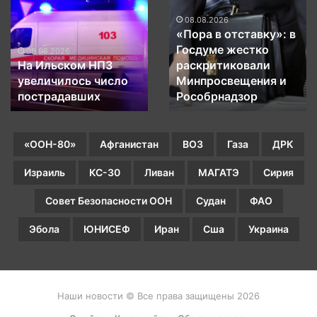
Ильском
в
НПЗ
отставку»:
08.08.2026
«Пора в отставку»: в
увеличилось
в
Госдуме жестко
число
Госдуме
08.08.2026
На Ильском НПЗ
раскритиковали
пострадавших
жестко
увеличилось число
Минпросвещения и
раскритиковали
пострадавших
Минпросвещения
Рособрнадзор
и
Рособрнадзор
«ООН-80»
Афганистан
ВОЗ
Газа
ДРК
Израиль
КС-30
Ливан
МАГАТЭ
Сирия
Совет Безопасности ООН
Судан
ФАО
Эбола
ЮНИСЕФ
Иран
Сша
Украина
Наши новости © Все права защищены 2026