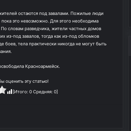
орусов
атаки ВСУ на колледж в
р
е третьи сутки
Старобельске
а
жителей остаются под завалами. Пожилые люди
с
о пока это невозможно. Для этого необходима
к
 По словам разведчика, жители частных домов
р
их из-под завалов, тогда как из-под обломков
ы
л
е боев, тела практически никогда не могут быть
д
ания.
е
т
 освободила Красноармейск.
а
л
и
ы оценить эту статью!
а
[Итого:
0
Средняя:
0
]
т
а
к
и
В
С
У