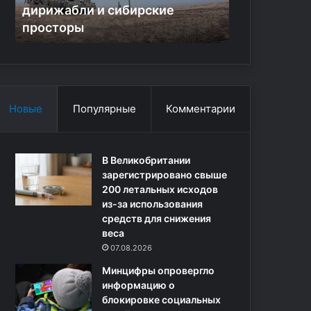
дирижабли и сибирские
часы для п
о
н
просторы
солнце
г
ы
и
с
С
а
В
м
О
ы
:
е
Новые
Популярные
Комментарии
о
о
с
п
н
а
о
В Великобритании
с
в
зарегистрировано свыше
н
а
200 летальных исходов
ы
б
из-за использования
е
у
средств для снижения
ч
д
веса
а
у
с
07.08.2026
щ
ы
Минцифры опровергло
е
д
информацию о
й
л
блокировке социальных
р
я