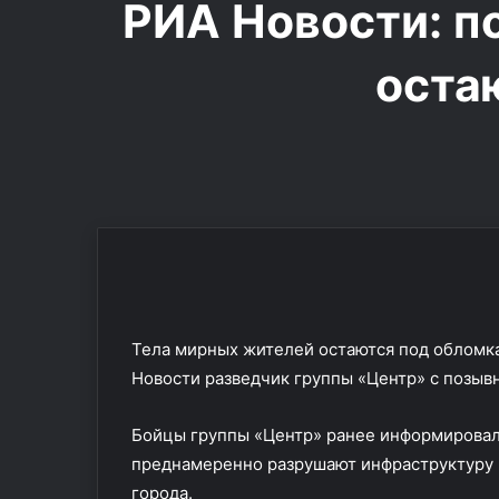
РИА Новости: п
оста
В
Тела мирных жителей остаются под обломк
Т
Новости разведчик группы «Центр» с позыв
у
н
и
Бойцы группы «Центр» ранее информировал
с
преднамеренно разрушают инфраструктуру 
21.12.2025
е
В Тунисе экип
города.
э