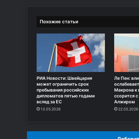
я
н
и
Похожие статьи
б
е
л
о
р
у
с
о
в
РИА Новости: Швейцария
Ле Пен: вл
у
может ограничить срок
ослабевает
д
пребывания российских
Макрона к
е
дипломатов пятью годами
ссорится с
вслед за ЕС
Алжиром
р
ж
13.05.2026
22.05.2026
и
в
а
ю