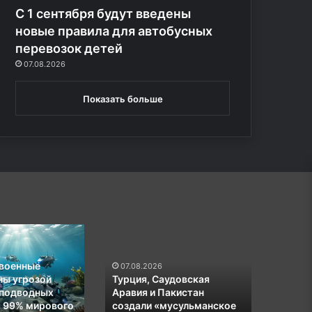
С 1 сентября будут введены
новые правила для автобусных
перевозок детей
07.08.2026
Показать больше
Турция,
В
Саудовская
Брянске
Аравия
более
 военные
07.08.2026
и
50
ны угрозой
Турция, Саудовская
07.08
Пакистан
пожарн
 подводных
Аравия и Пакистан
В Брян
создали
борются
я 99% мирового
создали «мусульманское
пожар