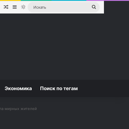
Случайная статья
Sidebar
Switch skin
Искать
Экономика
Поиск по тегам
ела мирных жителей