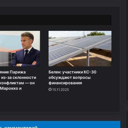
н
а
к
о
л
л
е
д
ж
в
С
т
ияние Парижа
Белен: участники КС-30
а
 из-за склонности
обсуждают вопросы
р
 конфликтам — он
финансирования
о
 Марокко и
15.11.2025
б
е
л
ь
с
к