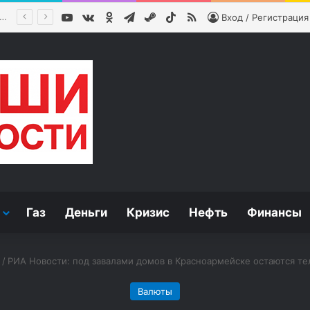
YouTube
vk.com
Одноклассники
Telegram
Steam
TikTok
RSS
ик объяснила риски сна без подушки
Вход / Регистрация
Газ
Деньги
Кризис
Нефть
Финансы
/
РИА Новости: под завалами домов в Красноармейске остаются т
Валюты