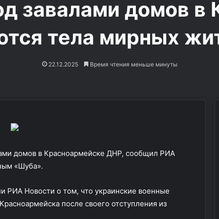
од завалами домов в
ются тела мирных жи
22.12.2025
Время чтения меньше минуты
М
ами домов в Красноармейске ДНР, сообщил РИА
и
ным «Шуба».
р
о
ш
и РИА Новости о том, что украинские военные
н
Красноармейска после своего отступления из
22.05.2026
и
аж вертолета из
Мирошник раскрыл детали
к