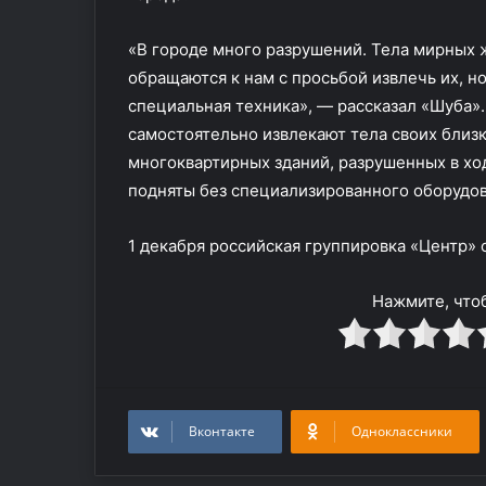
россиян и бел
к
удерживают уж
и
«В городе много разрушений. Тела мирных 
п
обращаются к нам с просьбой извлечь их, н
а
специальная техника», — рассказал «Шуба».
ж
самостоятельно извлекают тела своих близк
в
е
многоквартирных зданий, разрушенных в ход
р
подняты без специализированного оборудов
т
о
1 декабря российская группировка «Центр»
л
е
т
Нажмите, чтоб
а
и
з
р
о
Вконтакте
Одноклассники
с
с
и