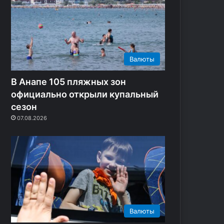
и
и
с
и
б
и
Валюты
р
с
В Анапе 105 пляжных зон
к
официально открыли купальный
и
сезон
е
07.08.2026
п
р
о
с
т
о
р
ы
Валюты