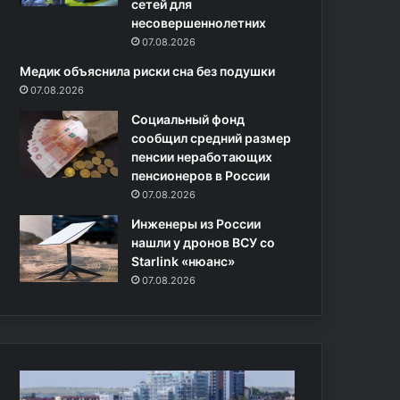
сетей для
о
п
несовершеннолетних
с
р
07.08.2026
с
е
и
б
Медик объяснила риски сна без подушки
й
ы
07.08.2026
с
в
Социальный фонд
к
а
сообщил средний размер
о
н
пенсии неработающих
й
и
пенсионеров в России
П
я
07.08.2026
В
н
О
а
Инженеры из России
—
с
нашли у дронов ВСУ со
д
о
Starlink «нюанс»
и
л
07.08.2026
р
н
и
ц
ж
е
а
б
л