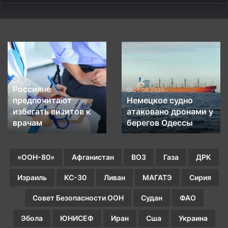
х
х
н
д
е
е
м
р
Россияне
Немецкое
»
ж
предпочитают
судно
?
а
избегать
атаковано
в
визитов
дронами
06.08.2026
Россияне
к
у
06.08.2026
предпочитают
Немецкое судно
врачам
берегов
избегать визитов к
атаковано дронами у
Одессы
врачам
берегов Одессы
«ООН-80»
Афганистан
ВОЗ
Газа
ДРК
Израиль
КС-30
Ливан
МАГАТЭ
Сирия
Совет Безопасности ООН
Судан
ФАО
Эбола
ЮНИСЕФ
Иран
Сша
Украина