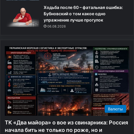
х
к
Ходьба после 60 – фатальная ошибка:
о
о
Бубновский о том какое одно
д
н
упражнение лучше прогулок
н
ч
и
и
06.08.2026
м
л
т
а
в
с
и
ь
т
и
о
с
м
т
.
о
Л
р
ю
и
д
ч
и
е
с
с
Валюты
м
к
е
а
ТК «Два майора» о вое из свинарника: Россия
т
я
начала бить не только по роже, но и
а
в