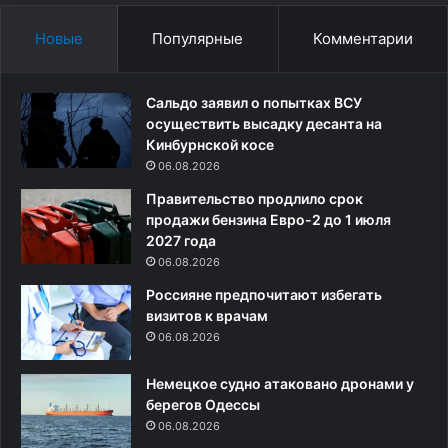
с
е
ё
н
Новые
Популярные
Комментарии
т
»
:
С
Р
и
Сальдо заявил о попытках ВСУ
о
Ц
осуществить высадку десанта на
г
з
Кинбурнской косе
о
и
06.08.2026
з
н
Правительство продлило срок
и
ь
продажи бензина Евро-2 до 1 июля
н
п
2027 года
н
и
а
06.08.2026
н
п
о
Россияне предпочитают избегать
у
м
визитов к врачам
г
:
06.08.2026
а
Ч
л
е
Немецкое судно атаковано дронами у
в
м
берегов Одессы
с
з
06.08.2026
е
а