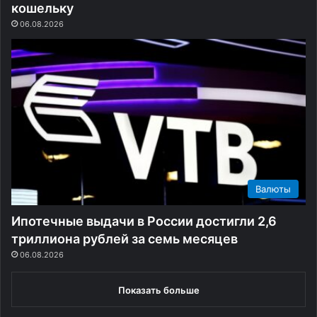
кошельку
ю
с
06.08.2026
т
т
в
р
с
е
ё
ч
с
а
п
л
о
и
л
д
о
е
к
р
.
о
Валюты
К
в
у
д
Ипотечные выдачи в России достигли 2,6
д
в
а
у
триллиона рублей за семь месяцев
«
х
06.08.2026
ш
с
а
в
Показать больше
р
е
а
р