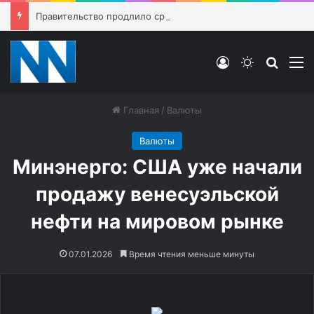
Правительство продлило срок продажи бензина Евро-2 до 1 июля 2027 года
Войти
Switch ski
Искат
М
Главная
/
Валюты
Валюты
Минэнерго: США уже начали
продажу венесуэльской
нефти на мировом рынке
07.01.2026
Время чтения меньше минуты