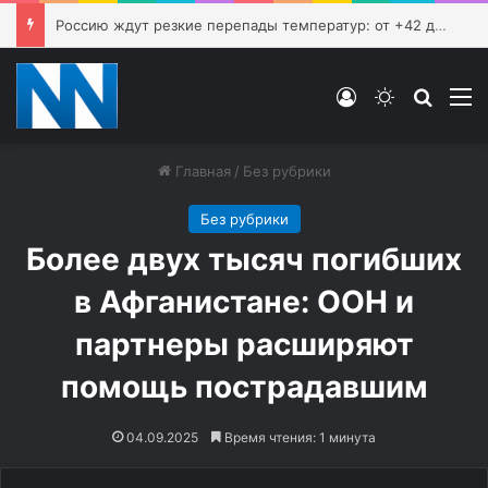
Россию ждут резкие перепады температур: от +42 до -6 градусов
Войти
Switch ski
Искат
М
Главная
/
Без рубрики
Без рубрики
Более двух тысяч погибших
в Афганистане: ООН и
партнеры расширяют
помощь пострадавшим
04.09.2025
Время чтения: 1 минута