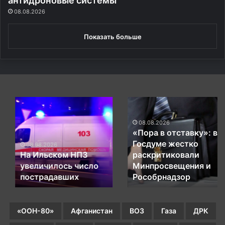
антидроновые системы
я
08.08.2026
н
а
Показать больше
ш
е
й
с
т
р
а
На
«Пора
н
Ильском
в
ы
НПЗ
отставку»:
08.08.2026
«Пора в отставку»: в
увеличилось
в
Госдуме жестко
число
Госдуме
08.08.2026
На Ильском НПЗ
раскритиковали
пострадавших
жестко
увеличилось число
Минпросвещения и
раскритиковали
пострадавших
Минпросвещения
Рособрнадзор
и
Рособрнадзор
«ООН-80»
Афганистан
ВОЗ
Газа
ДРК