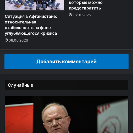
которые можно
предотвратить
16.10.2025
Ситуация в Афганистане:
относительная
стабильность на фоне
углубляющегося кризиса
08.06.2026
Добавить комментарий
Случайные
«
В
Б
2
о
0
л
2
ь
6
ш
г