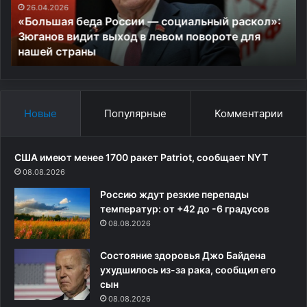
а
26.04.2026
о
«Большая беда России — социальный раскол»:
я
д
Зюганов видит выход в левом повороте для
б
у
нашей страны
е
р
д
о
а
с
Р
с
о
и
Новые
Популярные
Комментарии
с
я
с
н
и
ж
США имеют менее 1700 ракет Patriot, сообщает NYT
и
д
08.08.2026
—
у
Россию ждут резкие перепады
с
т
температур: от +42 до -6 градусов
о
д
ц
08.08.2026
в
и
е
а
ч
Состояние здоровья Джо Байдена
л
е
ухудшилось из-за рака, сообщил его
ь
т
сын
н
ы
08.08.2026