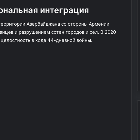
в
о
ональная интеграция
о
г
щ
о
 территории Азербайджана со стороны Армении
д
н
л
а
нцев и разрушением сотен городов и сел. В 2020
я
р
 целостность в ходе 44-дневной войны.
ф
о
и
д
г
а
у
—
р
п
ы
р
и
и
м
в
о
и
л
в
о
к
д
а
о
о
с
т
т
з