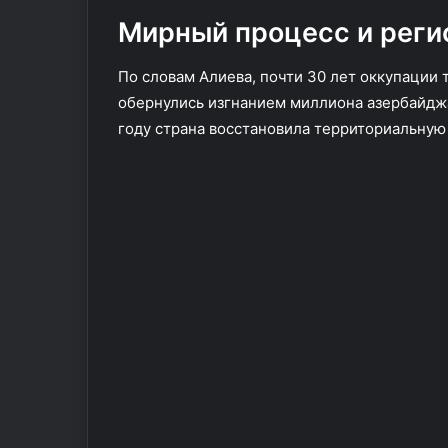
в
Мирный процесс и реги
б
о
По словам Алиева, почти 30 лет оккупации
л
ь
обернулись изгнанием миллиона азербайджа
н
году страна восстановила территориальную
и
ц
а
х
п
о
с
л
е
а
т
а
к
и
Б