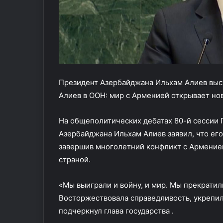
дельной приостановке
находятся в больница
р
а США и Израиль
атаки БПЛА ВСУ
а
х
1
1
ч
е
Президент Азербайджана Ильхам Алиев выс
л
о
Алиев в ООН: мир с Арменией открывает но
в
е
На общеполитических дебатах 80-й сессии
к
Азербайджана Ильхам Алиев заявил, что его 
н
завершив многолетний конфликт с Армение
а
х
страной.
о
д
«Мы выиграли и войну, и мир. Мы прекратил
я
Восторжествовала справедливость, укрепилс
т
с
подчеркнул глава государства .
я