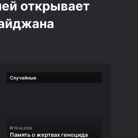
ией открывает
байджана
Случайные
М
В
Д
п
р
19.01.2026
е
МВД предупреждае
04.2026
д
ять о жертвах геноцида
мошенниках, пред
у