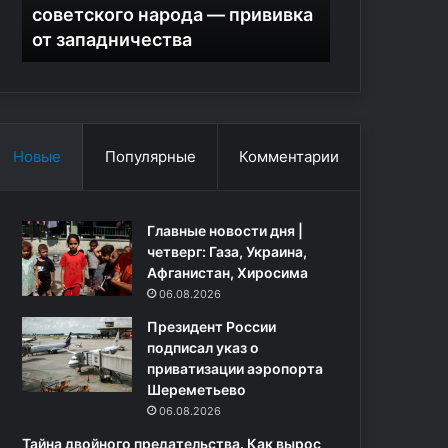
етского народа — прививка
легкий заработок з
п
западничества
интернет-магазина
р
е
ж
д
а
е
Новые
Популярные
Комментарии
т
о
м
Главные новости дня |
о
четверг: Газа, Украина,
ш
Афганистан, Хиросима
е
н
06.08.2026
н
Президент России
и
подписал указ о
к
приватизации аэропорта
а
Шереметьево
х
06.08.2026
,
п
Тайна двойного предательства. Как вырос