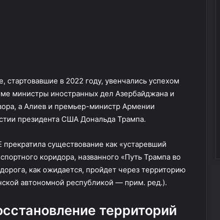
и
а
п
а
д
н
и
ч
е
, стартовавшие в 2022 году, увенчались успехом
с
доме министры иностранных дел Азербайджана и
т
вора, а Алиев и премьер-министр Армении
в
а
стии президента США Дональда Трампа.
Е прекратила существование как «устаревший
спортного коридора, названного «Путь Трампа во
дорога, как ожидается, пройдет через территорию
ской автономной республикой — прим. ред.).
осстановление территорий