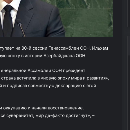
х после
забытый овощ для фигуры и
сов
л
е
молодости
от 
и
р
в
т
С
в
С
а
С
х
Р
г
тупает на 80-й сессии Генассамблеи ООН. Ильхам
–
е
в
н
вую эпоху в истории Азербайджана ООН
с
о
е
ц
 Генеральной Ассамблеи ООН президент
м
и
страна вступила в «новую эпоху мира и развития»,
и
д
й и подписав совместную декларацию с этой
з
а
а
с
б
о
ы
в
и оккупацию и начали восстановление.
т
е
я суверенитет, мир де-факто достигнут», –
ы
т
й
с
о
к