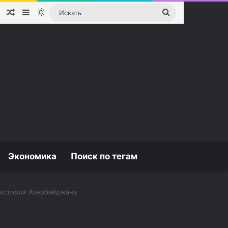
Случайная статья
Sidebar
Switch skin
Искать
Экономика
Поиск по тегам
 истории Азербайджана