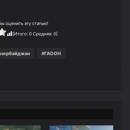
ы оценить эту статью!
[Итого:
0
Средняя:
0
]
азербайджан
ГАООН