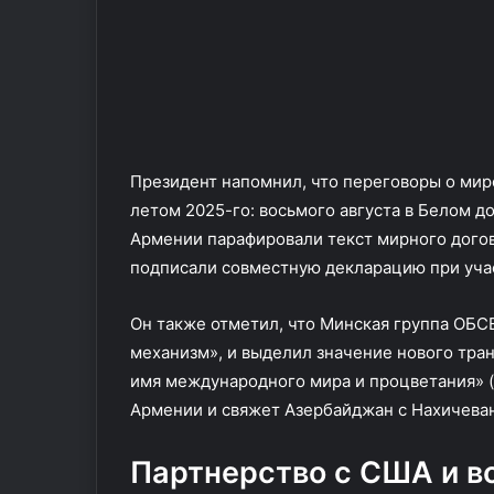
П
Л
А
В
С
У
Президент напомнил, что переговоры о мире
летом 2025-го: восьмого августа в Белом 
Армении парафировали текст мирного дого
подписали совместную декларацию при уча
Он также отметил, что Минская группа ОБС
механизм», и выделил значение нового тран
имя международного мира и процветания» (
Армении и свяжет Азербайджан с Нахичеван
Партнерство с США и в