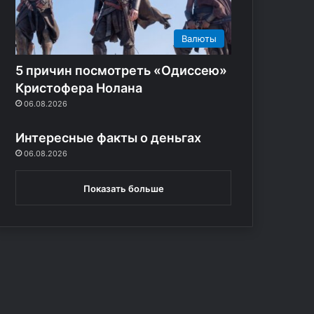
б
о
т
Валюты
о
к
5 причин посмотреть «Одиссею»
з
Кристофера Нолана
а
06.08.2026
о
т
Интересные факты о деньгах
з
ы
06.08.2026
в
ы
Показать больше
в
и
н
т
е
р
н
е
т