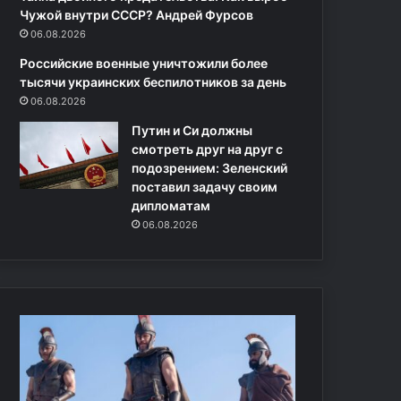
р
Чужой внутри СССР? Андрей Фурсов
е
06.08.2026
д
Российские военные уничтожили более
л
тысячи украинских беспилотников за день
а
06.08.2026
г
а
Путин и Си должны
ю
смотреть друг на друг с
щ
подозрением: Зеленский
и
поставил задачу своим
х
дипломатам
л
06.08.2026
е
г
к
и
й
з
а
р
а