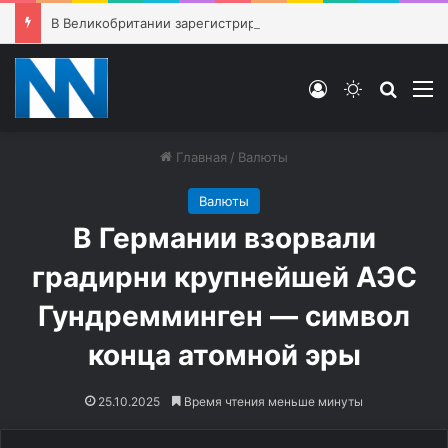
В Великобритании зарегистрировано свыше 200 летальных исходов из-за использования средств для снижения веса
Войти
Switch ski
Искат
М
Главная
/
Валюты
Валюты
В Германии взорвали
градирни крупнейшей АЭС
Гундремминген — символ
конца атомной эры
25.10.2025
Время чтения меньше минуты