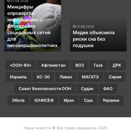
07.08.2026
Минцифры
Медик
Минцифры
опровергло
объяснила
опровергло
информацию
риски
информацию о
о
сна
блокировке
блокировке
без
07.08.2026
социальных сетей
Медик объяснила
социальных
подушки
для
риски сна без
сетей
для
несовершеннолетних
подушки
несовершеннолетних
«ООН-80»
Афганистан
ВОЗ
Газа
ДРК
Израиль
КС-30
Ливан
МАГАТЭ
Сирия
Совет Безопасности ООН
Судан
ФАО
Эбола
ЮНИСЕФ
Иран
Сша
Украина
Наши новости © Все права защищены 2026