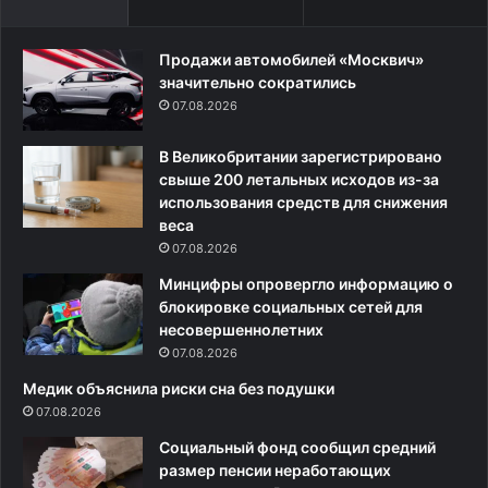
д
п
н
р
я
е
Продажи автомобилей «Москвич»
|
д
значительно сократились
в
и
07.08.2026
т
л
о
т
В Великобритании зарегистрировано
р
у
свыше 200 летальных исходов из-за
н
р
использования средств для снижения
и
и
веса
к
с
07.08.2026
:
т
У
о
Минцифры опровергло информацию о
к
в
блокировке социальных сетей для
р
о
несовершеннолетних
а
в
07.08.2026
и
ы
Медик объяснила риски сна без подушки
н
с
07.08.2026
а
о
,
к
Социальный фонд сообщил средний
Г
о
размер пенсии неработающих
а
м